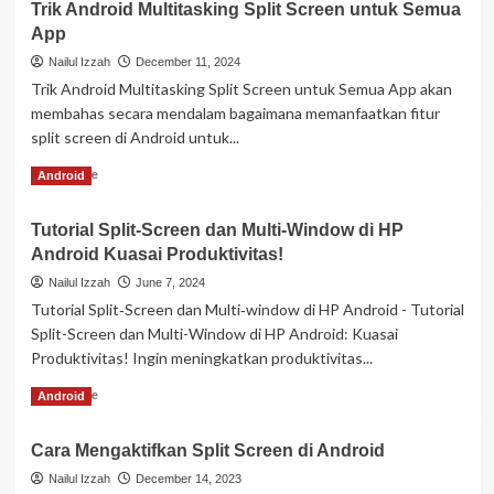
Trik Android Multitasking Split Screen untuk Semua
App
Nailul Izzah
December 11, 2024
Trik Android Multitasking Split Screen untuk Semua App akan
membahas secara mendalam bagaimana memanfaatkan fitur
split screen di Android untuk...
Read
Read More
Android
more
about
Tutorial Split-Screen dan Multi-Window di HP
Trik
Android Kuasai Produktivitas!
Android
Multitasking
Nailul Izzah
June 7, 2024
Split
Tutorial Split‑Screen dan Multi‑window di HP Android - Tutorial
Screen
Split-Screen dan Multi-Window di HP Android: Kuasai
untuk
Produktivitas! Ingin meningkatkan produktivitas...
Semua
App
Read
Read More
Android
more
about
Cara Mengaktifkan Split Screen di Android
Tutorial
Split-
Nailul Izzah
December 14, 2023