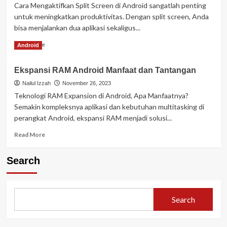
Screen
Cara Mengaktifkan Split Screen di Android sangatlah penting
dan
untuk meningkatkan produktivitas. Dengan split screen, Anda
Multi-
bisa menjalankan dua aplikasi sekaligus...
Window
di
Read
Read More
Android
HP
more
Android
about
Kuasai
Ekspansi RAM Android Manfaat dan Tantangan
Cara
Produktivitas!
Mengaktifkan
Nailul Izzah
November 26, 2023
Split
Teknologi RAM Expansion di Android, Apa Manfaatnya?
Screen
Semakin kompleksnya aplikasi dan kebutuhan multitasking di
di
perangkat Android, ekspansi RAM menjadi solusi...
Android
Read
Read More
more
about
Search
Ekspansi
RAM
Android
Manfaat
Search
dan
Tantangan