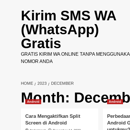
Skip
to
Kirim SMS WA
content
(WhatsApp)
Gratis
GRATIS KIRIM WA ONLINE TANPA MENGGUNAK
NOMOR ANDA
HOME
2023
DECEMBER
Month:
Decemb
Android
Android
Cara Mengaktifkan Split
Perbedaa
Screen di Android
Android 
untukmu