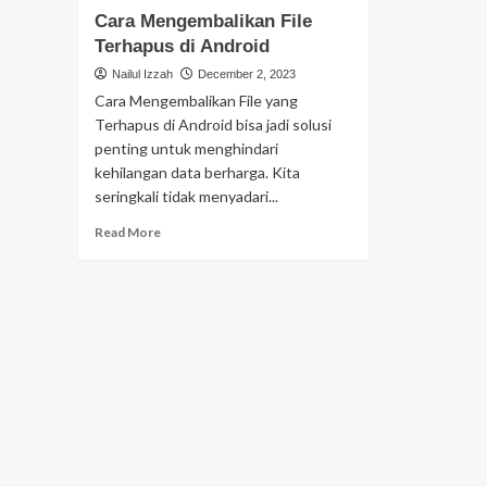
ab
Cara Mengembalikan File
Mengatasi
Ca
HP
Terhapus di Android
Sc
Android
Pa
Nailul Izzah
December 2, 2023
Cepat
di
Cara Mengembalikan File yang
Panas
Se
Terhapus di Android bisa jadi solusi
HP
penting untuk menghindari
An
kehilangan data berharga. Kita
seringkali tidak menyadari...
Read
Read More
more
about
Cara
Mengembalikan
File
Terhapus
di
Android