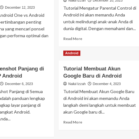
Nailul Izzah
December 10, 2023
Tutorial Mengatur Parental Control di
December 12, 2023
Android ini akan memandu Anda
ndroid One vs Android
untuk melindungi anak-anak Anda di
pertimbangan penting
dunia digital. Dengan memahami dan...
na yang mencari ponsel
gan performa optimal dan
Read
Read More
more
about
ad
Android
Tutorial
re
Mengatur
out
Parental
enshot Panjang di
Tutorial Membuat Akun
rbedaan
Control
 Android
droid
Google Baru di Android
di
e
December 6, 2023
Nailul Izzah
December 4, 2023
Android
shot Panjang di Semua
Tutorial Membuat Akun Google Baru
droid
adalah panduan lengkap
di Android ini akan memandu Anda
gkap layar panjang di
na
langkah demi langkah untuk membuat
ng
rangkat Android.
akun Google baru di...
pat
nda...
Read
Read More
tukmu?
more
ad
about
re
Tutorial