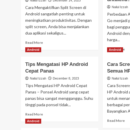
Nailul Izzah
December 14, 2023
Cara Mengaktifkan Split Screen di
Nailul Izzah
Android sangatlah penting untuk
Perbedaan A
meningkatkan produktivitas. Dengan
Go menjadi 
split screen, Anda bisa menjalankan
bagi penggu
dua aplikasi sekaligus...
Android den
harga...
Read
Read More
more
Re
Read More
Android
Android
about
mo
Cara
ab
Tips Mengatasi HP Android
Mengaktifkan
Cara Scre
Pe
Split
Cepat Panas
Semua HP
An
Screen
On
Nailul Izzah
December 8, 2023
Nailul Izzah
di
vs
Tips Mengatasi HP Android Cepat
Cara Screen
Android
An
Panas – Ponsel Android yang cepat
HP Android 
Go
panas bisa sangat mengganggu. Suhu
untuk menan
Ma
ya
tinggi pada ponsel tidak...
berbagai pe
Te
Bayangkan A
Read
Read More
un
more
Re
Read More
Android
about
mo
Tips