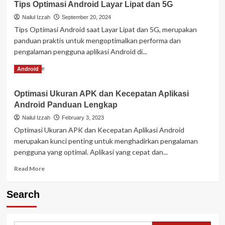
Tips Optimasi Android Layar Lipat dan 5G
Nailul Izzah
September 20, 2024
Tips Optimasi Android saat Layar Lipat dan 5G, merupakan
panduan praktis untuk mengoptimalkan performa dan
pengalaman pengguna aplikasi Android di...
Read
Read More
Android
more
about
Optimasi Ukuran APK dan Kecepatan Aplikasi
Tips
Android Panduan Lengkap
Optimasi
Android
Nailul Izzah
February 3, 2023
Layar
Optimasi Ukuran APK dan Kecepatan Aplikasi Android
Lipat
merupakan kunci penting untuk menghadirkan pengalaman
dan
pengguna yang optimal. Aplikasi yang cepat dan...
5G
Read
Read More
more
about
Search
Optimasi
Ukuran
APK
dan