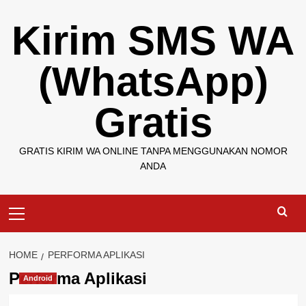
Skip
Kirim SMS WA
to
content
(WhatsApp)
Gratis
GRATIS KIRIM WA ONLINE TANPA MENGGUNAKAN NOMOR
ANDA
Primary
Menu
HOME
PERFORMA APLIKASI
Performa Aplikasi
Android