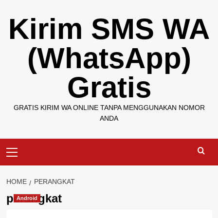
Skip
Kirim SMS WA
to
content
(WhatsApp)
Gratis
GRATIS KIRIM WA ONLINE TANPA MENGGUNAKAN NOMOR
ANDA
Primary
Menu
HOME
PERANGKAT
perangkat
Android