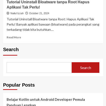
Tutorial Uninstall Bloatware tanpa Root Hapus
Aplikasi Tak Perlu!
Nailul Izzah
October 21, 2024
Tutorial Uninstall Bloatware tanpa Root: Hapus Aplikasi Tak
Perlu! Banyak aplikasi bawaan (bloatware) pada perangkat yang
terkadang tidak kita butuhkan....
Read
Read More
more
about
Search
Tutorial
Uninstall
Bloatware
tanpa
Search
Root
Hapus
Aplikasi
Tak
Popular Posts
Perlu!
Belajar Kotlin untuk Android Developer Pemula
Panduan Lengkap