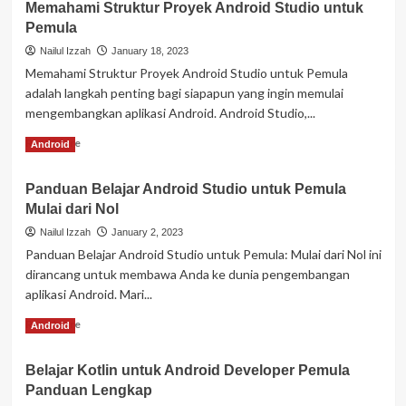
Memahami Struktur Proyek Android Studio untuk
Pemula
Nailul Izzah
January 18, 2023
Memahami Struktur Proyek Android Studio untuk Pemula
adalah langkah penting bagi siapapun yang ingin memulai
mengembangkan aplikasi Android. Android Studio,...
Read
Read More
Android
more
about
Panduan Belajar Android Studio untuk Pemula
Memahami
Mulai dari Nol
Struktur
Proyek
Nailul Izzah
January 2, 2023
Android
Panduan Belajar Android Studio untuk Pemula: Mulai dari Nol ini
Studio
dirancang untuk membawa Anda ke dunia pengembangan
untuk
aplikasi Android. Mari...
Pemula
Read
Read More
Android
more
about
Belajar Kotlin untuk Android Developer Pemula
Panduan
Panduan Lengkap
Belajar