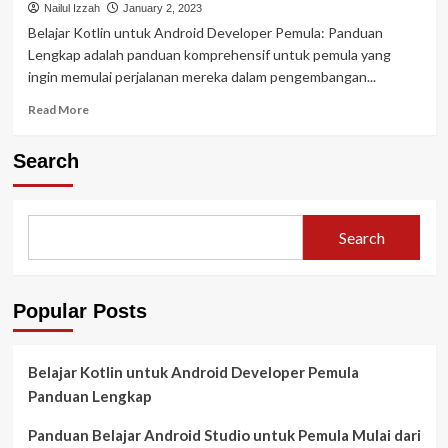
Android
Nailul Izzah
January 2, 2023
Studio
Belajar Kotlin untuk Android Developer Pemula: Panduan
untuk
Lengkap adalah panduan komprehensif untuk pemula yang
Pemula
ingin memulai perjalanan mereka dalam pengembangan...
Mulai
dari
Read
Read More
Nol
more
about
Search
Belajar
Kotlin
untuk
Android
Search
Developer
Pemula
Panduan
Lengkap
Popular Posts
Belajar Kotlin untuk Android Developer Pemula
Panduan Lengkap
Panduan Belajar Android Studio untuk Pemula Mulai dari