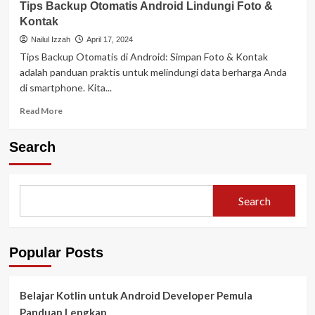
Tips Backup Otomatis Android Lindungi Foto &
Kontak
Nailul Izzah
April 17, 2024
Tips Backup Otomatis di Android: Simpan Foto & Kontak
adalah panduan praktis untuk melindungi data berharga Anda
di smartphone. Kita...
Read
Read More
more
about
Search
Tips
Backup
Otomatis
Android
Search
Lindungi
Foto
&
Kontak
Popular Posts
Belajar Kotlin untuk Android Developer Pemula
Panduan Lengkap