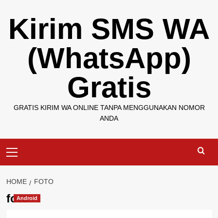
Skip
Kirim SMS WA
to
content
(WhatsApp)
Gratis
GRATIS KIRIM WA ONLINE TANPA MENGGUNAKAN NOMOR
ANDA
Primary
Menu
HOME
FOTO
foto
Android