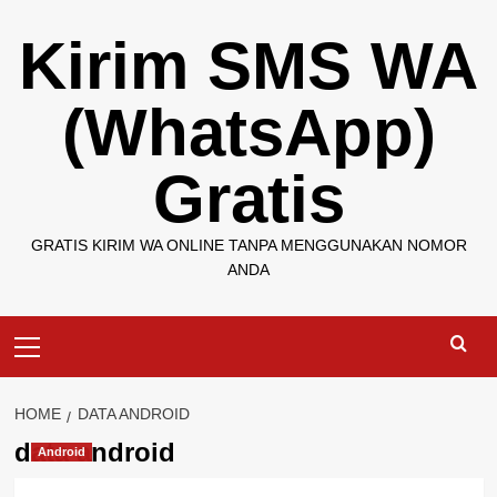
Skip
Kirim SMS WA
to
content
(WhatsApp)
Gratis
GRATIS KIRIM WA ONLINE TANPA MENGGUNAKAN NOMOR
ANDA
Primary
Menu
HOME
DATA ANDROID
data android
Android