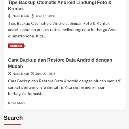
Tips Backup Otomatis Android Lindungi Foto &
Kontak
Nailul Izzah
April 17, 2024
Tips Backup Otomatis di Android: Simpan Foto & Kontak
adalah panduan praktis untuk melindungi data berharga Anda
di smartphone. Kita...
Read
Read More
Android
more
about
Cara Backup dan Restore Data Android dengan
Tips
Mudah
Backup
Otomatis
Nailul Izzah
June 22, 2023
Android
Cara Backup dan Restore Data Android dengan Mudah menjadi
Lindungi
sangat penting di era digital ini. Kita sering menyimpan
Foto
berbagai informasi...
&
Kontak
Read
Read More
more
about
Search
Cara
Backup