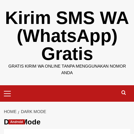
Skip
Kirim SMS WA
to
content
(WhatsApp)
Gratis
GRATIS KIRIM WA ONLINE TANPA MENGGUNAKAN NOMOR
ANDA
Primary
Menu
HOME
DARK MODE
Dark Mode
Android