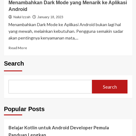
Menambahkan Dark Mode yang Menarik ke Aplikasi
Android
Nailul Izzah
January 18, 2023
Menambahkan Dark Mode ke Aplikasi Android bukan lagi hal
yang mewah, melainkan kebutuhan. Pengguna semakin sadar
akan pentingnya kenyamanan mata,...
Read
Read More
more
about
Search
Menambahkan
Dark
Mode
yang
Search
Menarik
ke
Aplikasi
Android
Popular Posts
Belajar Kotlin untuk Android Developer Pemula
Panduan Lengkap