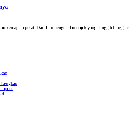
nnya
i kemajuan pesat. Dari fitur pengenalan objek yang canggih hingga ch
gkap
n Lengkap
Compose
id