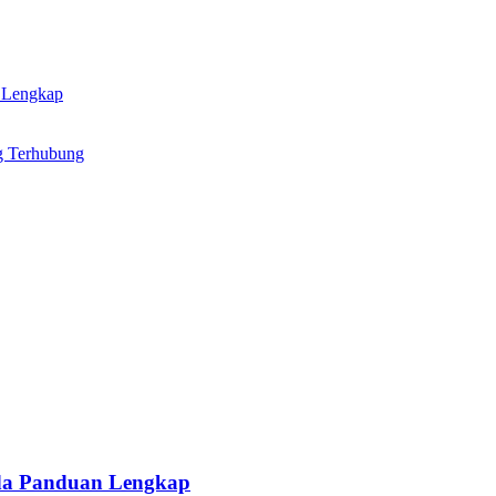
 Lengkap
ng Terhubung
da Panduan Lengkap