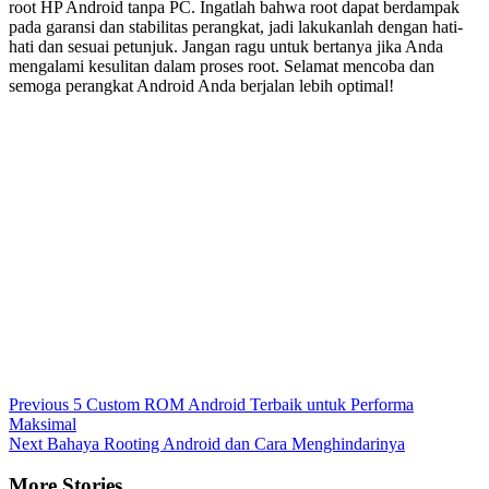
root HP Android tanpa PC. Ingatlah bahwa root dapat berdampak
pada garansi dan stabilitas perangkat, jadi lakukanlah dengan hati-
hati dan sesuai petunjuk. Jangan ragu untuk bertanya jika Anda
mengalami kesulitan dalam proses root. Selamat mencoba dan
semoga perangkat Android Anda berjalan lebih optimal!
Post
Previous
5 Custom ROM Android Terbaik untuk Performa
Maksimal
Navigation
Next
Bahaya Rooting Android dan Cara Menghindarinya
More Stories