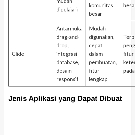
mudah
komunitas
besa
dipelajari
besar
Antarmuka
Mudah
drag-and-
digunakan,
Terb
drop,
cepat
pen
Glide
integrasi
dalam
fitur
database,
pembuatan,
kete
desain
fitur
pada
responsif
lengkap
Jenis Aplikasi yang Dapat Dibuat