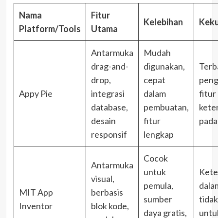
Nama
Fitur
Kelebihan
Kek
Platform/Tools
Utama
Antarmuka
Mudah
drag-and-
digunakan,
Terb
drop,
cepat
pen
Appy Pie
integrasi
dalam
fitur
database,
pembuatan,
kete
desain
fitur
pada
responsif
lengkap
Cocok
Antarmuka
untuk
Kete
visual,
pemula,
dalam
MIT App
berbasis
sumber
tida
Inventor
blok kode,
daya gratis,
untuk