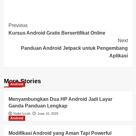
Post
Previous
Kursus Android Gratis Bersertifikat Online
Navigation
Next
Panduan Android Jetpack untuk Pengembang
Aplikasi
More Stories
Android
Menyambungkan Dua HP Android Jadi Layar
Ganda Panduan Lengkap
Nailul Izzah
June 10, 2025
Android
Modifikasi Android yang Aman Tapi Powerful