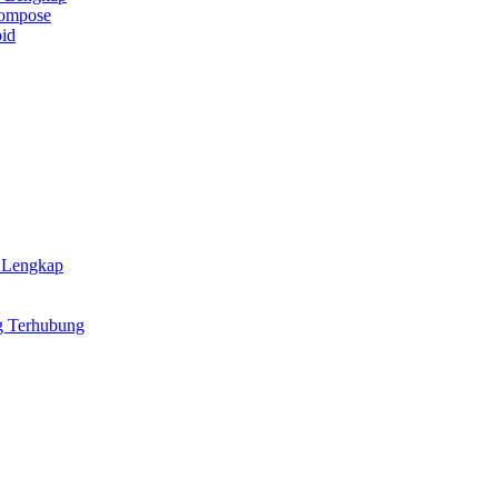
Compose
id
 Lengkap
ng Terhubung