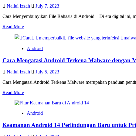
Tambahan
Nailul Izzah
July 7, 2023
Cara Menyembunyikan File Rahasia di Android – Di era digital ini, me
Read
Read More
more
about
Cara
Menyembunyikan
Android
File
Rahasia
Cara Mengatasi Android Terkena Malware dengan
di
Android
Nailul Izzah
July 5, 2023
Cara Mengatasi Android Terkena Malware merupakan panduan pentin
Read
Read More
more
about
Cara
Android
Mengatasi
Android
Keamanan Android 14 Perlindungan Baru untuk Pri
Terkena
Malware
dengan