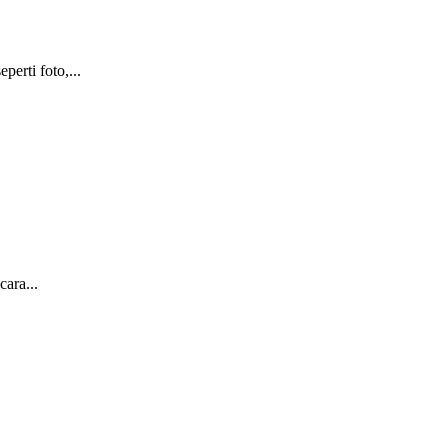
erti foto,...
ara...