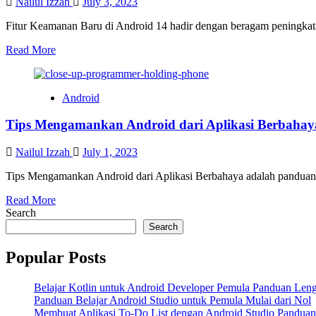
Nailul Izzah
July 3, 2023
Mudah
Fitur Keamanan Baru di Android 14 hadir dengan beragam peningkatan
Read
Read More
more
about
Keamanan
Android
Android
14
Tips Mengamankan Android dari Aplikasi Berbahay
Perlindungan
Baru
untuk
Nailul Izzah
July 1, 2023
Privasi
Anda
Tips Mengamankan Android dari Aplikasi Berbahaya adalah panduan 
Read
Read More
more
Search
about
Search
Tips
Mengamankan
Popular Posts
Android
dari
Belajar Kotlin untuk Android Developer Pemula Panduan Len
Aplikasi
Panduan Belajar Android Studio untuk Pemula Mulai dari Nol
Berbahaya
Membuat Aplikasi To-Do List dengan Android Studio Pandua