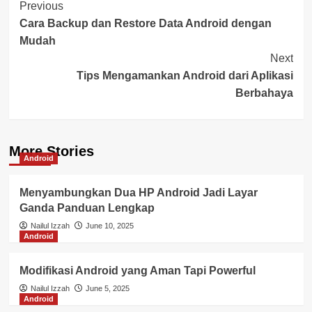
Post
Previous
Cara Backup dan Restore Data Android dengan
Navigation
Mudah
Next
Tips Mengamankan Android dari Aplikasi
Berbahaya
More Stories
Android
Menyambungkan Dua HP Android Jadi Layar
Ganda Panduan Lengkap
Nailul Izzah
June 10, 2025
Android
Modifikasi Android yang Aman Tapi Powerful
Nailul Izzah
June 5, 2025
Android