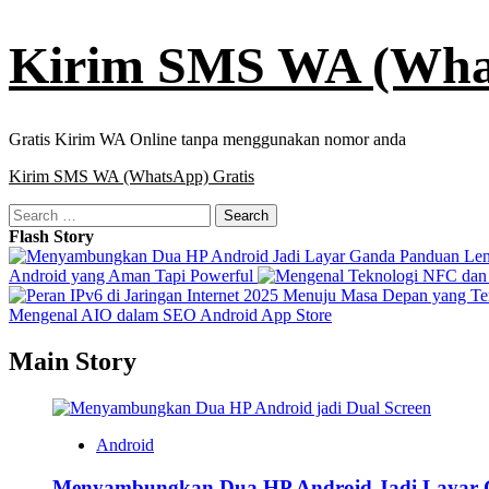
Skip
Kirim SMS WA (What
to
content
Gratis Kirim WA Online tanpa menggunakan nomor anda
Primary
Kirim SMS WA (WhatsApp) Gratis
Menu
Search
for:
Flash Story
Android yang Aman Tapi Powerful
Mengenal AIO dalam SEO Android App Store
Main Story
Android
Menyambungkan Dua HP Android Jadi Layar