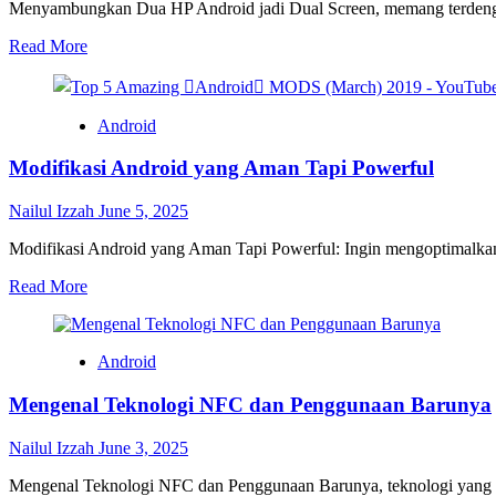
Menyambungkan Dua HP Android jadi Dual Screen, memang terdengar 
Read
Read More
more
about
Menyambungkan
Dua
Android
HP
Android
Modifikasi Android yang Aman Tapi Powerful
Jadi
Layar
Nailul Izzah
June 5, 2025
Ganda
Panduan
Modifikasi Android yang Aman Tapi Powerful: Ingin mengoptimalka
Lengkap
Read
Read More
more
about
Modifikasi
Android
Android
yang
Mengenal Teknologi NFC dan Penggunaan Barunya
Aman
Tapi
Powerful
Nailul Izzah
June 3, 2025
Mengenal Teknologi NFC dan Penggunaan Barunya, teknologi yang s